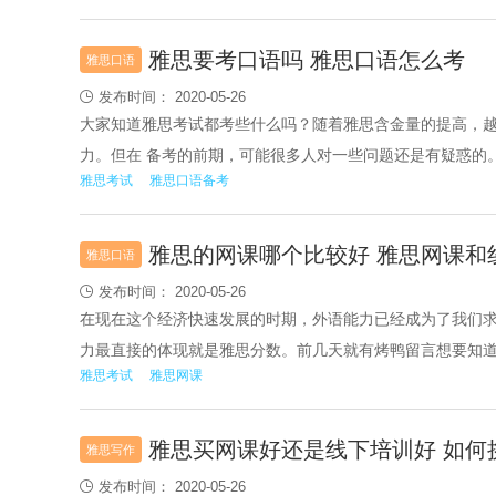
下，一起来看看吧。
雅思要考口语吗 雅思口语怎么考
雅思口语
发布时间： 2020-05-26

大家知道雅思考试都考些什么吗？随着雅思含金量的提高，
力。但在 备考的前期，可能很多人对一些问题还是有疑惑的
雅思考试
雅思口语备考
吗，现在口语侠小编通过对一些资料的整理，来告诉同学们
6.5分是什么水平？我们一起来看看吧。
雅思的网课哪个比较好 雅思网课和
雅思口语
发布时间： 2020-05-26

在现在这个经济快速发展的时期，外语能力已经成为了我们
力最直接的体现就是雅思分数。前几天就有烤鸭留言想要知
雅思考试
雅思网课
好还是线下课比较好呢？而且想要知道具体的雅思作文网课
一些关于雅思网课的资料，大家一起来看看吧。
雅思买网课好还是线下培训好 如何
雅思写作
发布时间： 2020-05-26
