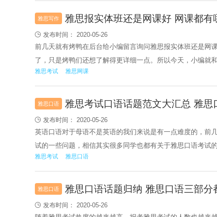
都有哪些原因？相信大家都很想知道，接下来，就和小编一
雅思报实体班还是网课好 网课都有
雅思写作
发布时间： 2020-05-26

前几天就有烤鸭在后台给小编留言询问雅思报实体班还是网
了，只是烤鸭们还想了解得更详细一点。所以今天，小编就
雅思考试
雅思网课
网课都有哪些种类？怎么选择雅思培训班？雅思网课哪个机
下面让我们一起来看看吧。
雅思考试口语话题范文大汇总 雅思
雅思口语
发布时间： 2020-05-26

英语口语对于母语不是英语的我们来说是有一点难度的，前
试的一些问题，相信其实很多同学也都有关于雅思口语考试
雅思考试
雅思口语
雅思考试口语话题范文大汇总，以及一些雅思口语小技巧，
有帮助。
雅思口语话题归纳 雅思口语三部分
雅思口语
发布时间： 2020-05-26
