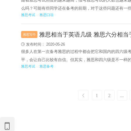
随着雅思考试热度的越来越高，报考雅思考试的人数也越来
么吗？可能有些同学还在备考的前期，对于这些问题还有一
雅思考试
雅思口语
思口语话题归纳，以及和同学们说说雅思口语三部分都考察
来看看吧。
雅思相当于英语几级 雅思六分相当
雅思写作
发布时间： 2020-05-26

很多人在第一次备考雅思的过程中都会把它和国内的四六级
平，会让自己比较有自信。但其实，雅思和四六级是不一样
雅思考试
雅思备考
考试是面对全球的一场国际考试，他们之间的可比性其实是
大家说说雅思相当于英语几级？雅思六分相当于国内考试什
和四六级词汇又有什么区别呢，相信大家都很想知道，一起

1
2
...
