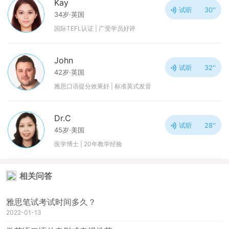
Kay
试听
30''
34岁·英国
国际TEFL认证 | 广受学员好评
John
试听
32''
42岁·英国
雅思口语提分效果好 | 标准英式发音
Dr.C
试听
28''
45岁·美国
医学博士 | 20年教学经验
相关问答
雅思笔试考试时间多久？
2022-01-13