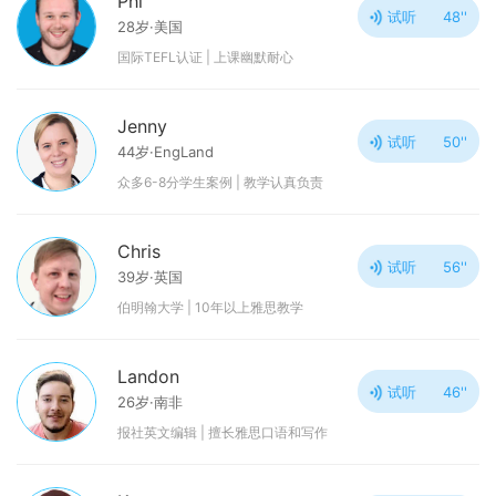
Phi
试听
48''
28岁·美国
国际TEFL认证 | 上课幽默耐心
Jenny
试听
50''
44岁·EngLand
众多6-8分学生案例 | 教学认真负责
Chris
试听
56''
39岁·英国
伯明翰大学 | 10年以上雅思教学
Landon
试听
46''
26岁·南非
报社英文编辑 | 擅长雅思口语和写作