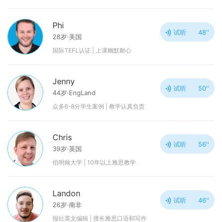
Phi
试听
48''
28岁·美国
国际TEFL认证 | 上课幽默耐心
Jenny
试听
50''
44岁·EngLand
众多6-8分学生案例 | 教学认真负责
Chris
试听
56''
39岁·英国
伯明翰大学 | 10年以上雅思教学
Landon
试听
46''
26岁·南非
报社英文编辑 | 擅长雅思口语和写作