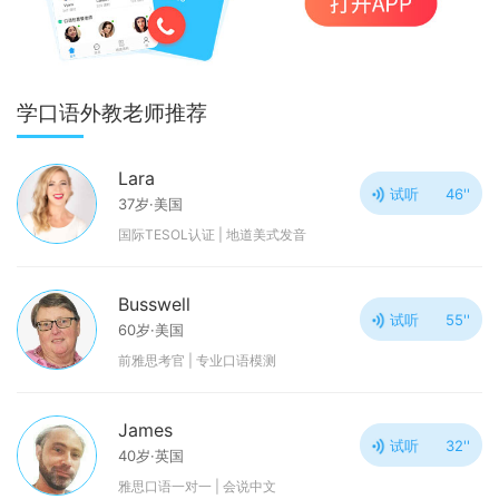
学口语外教老师推荐
Lara
试听
46''
37岁·美国
国际TESOL认证 | 地道美式发音
Busswell
试听
55''
60岁·美国
前雅思考官 | 专业口语模测
James
试听
32''
40岁·英国
雅思口语一对一 | 会说中文