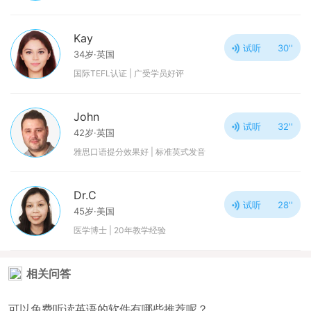
Kay
试听
30''
34岁·英国
国际TEFL认证 | 广受学员好评
John
试听
32''
42岁·英国
雅思口语提分效果好 | 标准英式发音
Dr.C
试听
28''
45岁·美国
医学博士 | 20年教学经验
相关问答
可以免费听读英语的软件有哪些推荐呢？