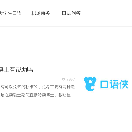
大学生口语
职场商务
口语问答
博士有帮助吗
7957

是有可以免试的标准的，免考主要有两种途
二是在读硕士期间直接转读博士。很明显，
并没有那么简单，也需要一定的条件的，比
少呢？口语侠小编今天就来为大家解答这个