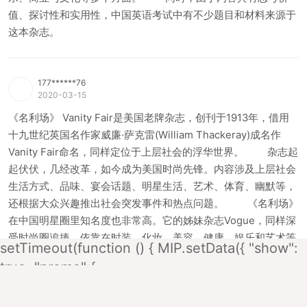
值、探讨性和实用性，中国英语考试中有不少题目和材料来源于
这本杂志。
177******76
2020-03-15
《名利场》 Vanity Fair是美国老牌杂志，创刊于1913年，借用
十九世纪英国名作家威廉·萨克雷(William Thackeray)成名作
Vanity Fair命名，同样定位于上层社会的浮华世界。 杂志起
起伏伏，几经改革，如今成为美国时尚先锋。内容涉及上层社会
生活方式、品味、宴会话题、明星生活、艺术、体育、幽默等，
还根据大众兴趣推出社会突发事件和热点问题。 《名利场》
在中国明星圈里知名度也非常高。它的姊妹杂志Vogue，同样深
受时尚圈追捧，依靠在时装、化妆、美容、健康、娱乐和艺术等
setTimeout(function () { MIP.setData({ "show":
方面的超强引导力，被誉为“时尚圣经”。 如果你是走在时尚
true, "promo":{
潮流沿线的青年，如果你有志于进军时尚圈，《名利场》是必读
"url":"http://m.kouyuxia.com/s/download/?
刊物。
xz=2", "href":