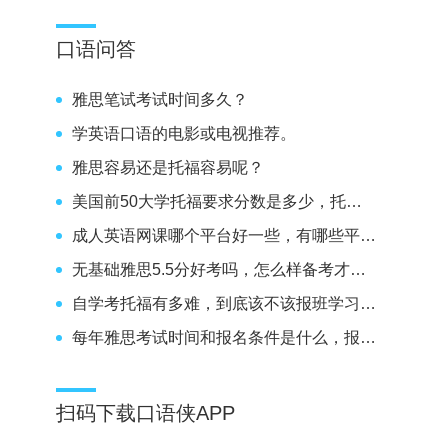
口语问答
雅思笔试考试时间多久？
学英语口语的电影或电视推荐。
雅思容易还是托福容易呢？
美国前50大学托福要求分数是多少，托福100分能不能上呢？
成人英语网课哪个平台好一些，有哪些平台推荐。
无基础雅思5.5分好考吗，怎么样备考才能考到5.5分呢？
自学考托福有多难，到底该不该报班学习雅思呢？
每年雅思考试时间和报名条件是什么，报名要求高不高。
扫码下载口语侠APP