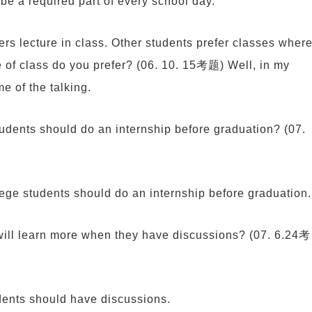
be a required part of every school day.
rs lecture in class. Other students prefer classes wher
e of class do you prefer? (06. 10. 15考题) Well, in my
e of the talking.
tudents should do an internship before graduation? (07.
lege students should do an internship before graduation.
 will learn more when they have discussions? (07. 6.24考
udents should have discussions.