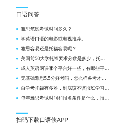
口语问答
雅思笔试考试时间多久？
学英语口语的电影或电视推荐。
雅思容易还是托福容易呢？
美国前50大学托福要求分数是多少，托福100分能不能上呢？
成人英语网课哪个平台好一些，有哪些平台推荐。
无基础雅思5.5分好考吗，怎么样备考才能考到5.5分呢？
自学考托福有多难，到底该不该报班学习雅思呢？
每年雅思考试时间和报名条件是什么，报名要求高不高。
扫码下载口语侠APP