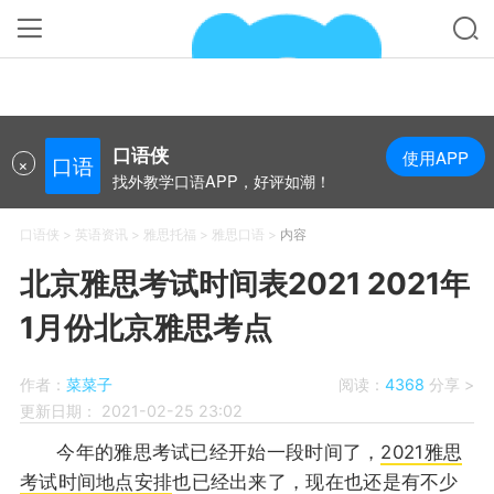
口语侠
使用APP
×
口语
找外教学口语APP，好评如潮！
口语侠
>
英语资讯
>
雅思托福
>
雅思口语
>
内容
北京雅思考试时间表2021 2021年
1月份北京雅思考点
作者：
菜菜子
阅读：
4368
分享 >
更新日期：
2021-02-25 23:02
今年的雅思考试已经开始一段时间了，
2021雅思
考试时间地点安排
也已经出来了，现在也还是有不少