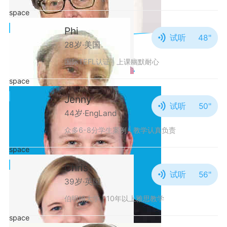
space
Phi
试听
48''
28岁·美国
国际TEFL认证 | 上课幽默耐心
space
Jenny
试听
50''
44岁·EngLand
众多6-8分学生案例 | 教学认真负责
space
Chris
试听
56''
39岁·英国
伯明翰大学 | 10年以上雅思教学
space