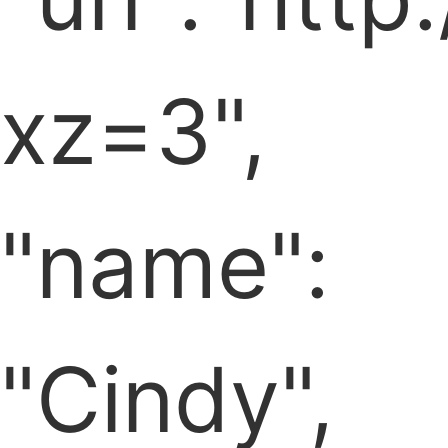
xz=3",
"name":
"Cindy",