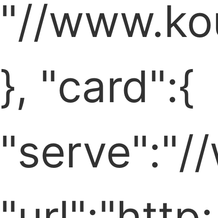
"//www.kou
}, "card":{
"serve":"/
"url":"htt