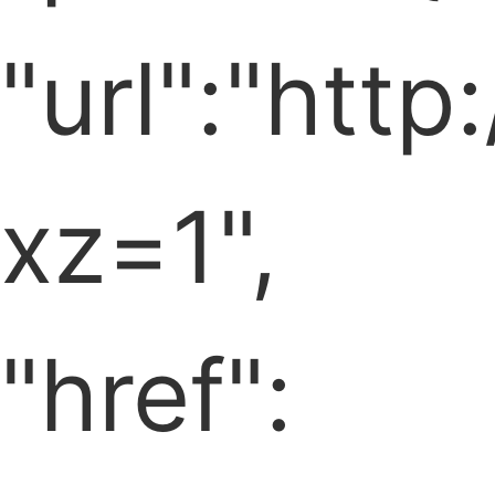
"url":"htt
xz=1",
"href":