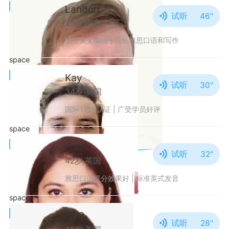
Landon
试听
46''
26岁·南非
报社英文编辑 | 擅长雅思口语和写作
space
Kay
试听
30''
34岁·英国
国际TEFL认证 | 广受学员好评
space
John
试听
32''
42岁·英国
雅思口语提分效果好 | 标准英式发音
space
Dr.C
试听
28''