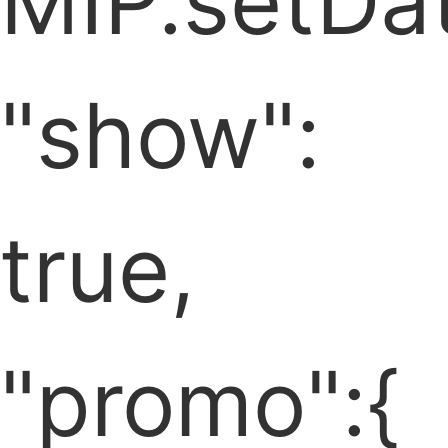
MIP.setDat
"show":
true,
"promo":{