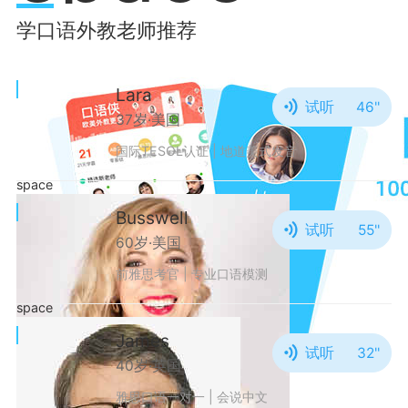
学口语外教老师推荐
Lara
试听
46''
37岁·美国
国际TESOL认证 | 地道美式发音
space
Busswell
试听
55''
60岁·美国
前雅思考官 | 专业口语模测
space
James
试听
32''
40岁·英国
雅思口语一对一 | 会说中文