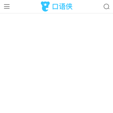
口语侠
使用APP
×
口语
找外教学口语APP，好评如潮！
口语侠
>
英语资讯
>
雅思托福
>
托福口语
>
内容
托福议论文写作模板介绍 托福口语
考试题型
作者：
桃子
阅读：
1720
分享 >
更新日期：
2021-06-29 16:02