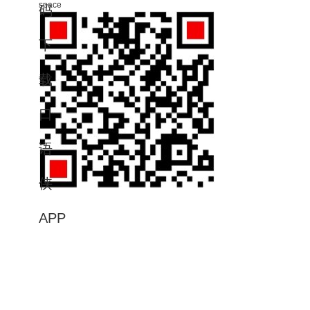
space
码
下
载
口
语
侠
APP