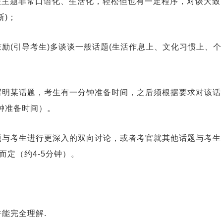
。对谈主题非常口语化、生活化，轻松但也有一定程序，对谈大致
断)；
会鼓励(引导考生)多谈谈一般话题(生活作息上、文化习惯上、个
卡上写明某话题，考生有一分钟准备时间，之后须根据要求对该话
分钟准备时间）。
的话题与考生进行更深入的双向讨论，或者考官就其他话题与考生
定（约4-5分钟）。
并能完全理解.