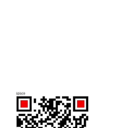
space
纸