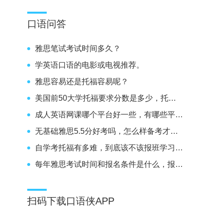
口语问答
雅思笔试考试时间多久？
学英语口语的电影或电视推荐。
雅思容易还是托福容易呢？
美国前50大学托福要求分数是多少，托福100分能不能上呢？
成人英语网课哪个平台好一些，有哪些平台推荐。
无基础雅思5.5分好考吗，怎么样备考才能考到5.5分呢？
自学考托福有多难，到底该不该报班学习雅思呢？
每年雅思考试时间和报名条件是什么，报名要求高不高。
扫码下载口语侠APP